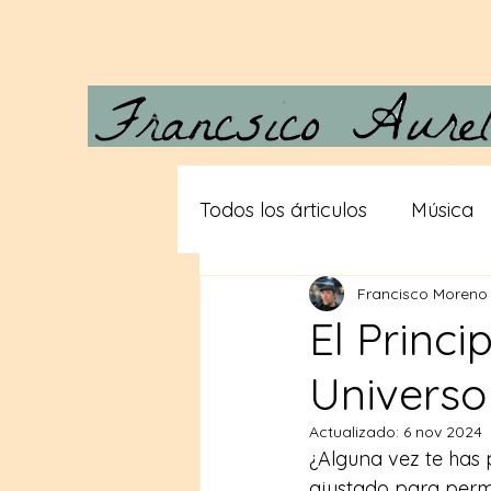
Todos los árticulos
Música
Francisco Moreno
Carta a Vera
Desde las
El Princi
Universo
Gigantes
Teorias consp
Actualizado:
6 nov 2024
¿Alguna vez te has
ajustado para permi