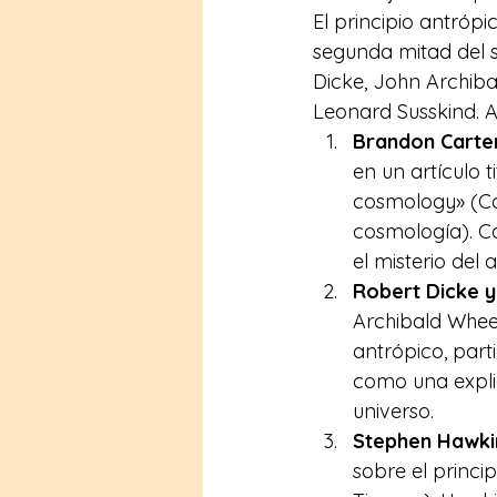
El principio antróp
segunda mitad del s
Dicke, John Archiba
Leonard Susskind. A
Brandon Carte
en un artículo 
cosmology» (Co
cosmología). Ca
el misterio del 
Robert Dicke y
Archibald Wheel
antrópico, part
como una explic
universo. 
Stephen Hawki
sobre el princip