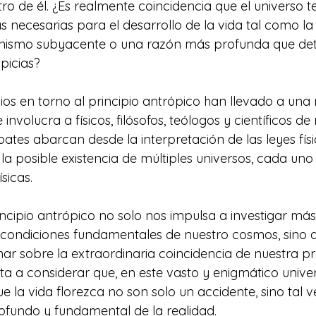
ro de él. ¿Es realmente coincidencia que el universo t
 necesarias para el desarrollo de la vida tal como 
ismo subyacente o una razón más profunda que det
picias?
os en torno al principio antrópico han llevado a una r
e involucra a físicos, filósofos, teólogos y científicos d
ebates abarcan desde la interpretación de las leyes físi
a posible existencia de múltiples universos, cada uno 
sicas.
incipio antrópico no solo nos impulsa a investigar más
condiciones fundamentales de nuestro cosmos, sino 
onar sobre la extraordinaria coincidencia de nuestra p
nta a considerar que, en este vasto y enigmático univer
 la vida florezca no son solo un accidente, sino tal ve
ofundo y fundamental de la realidad. 