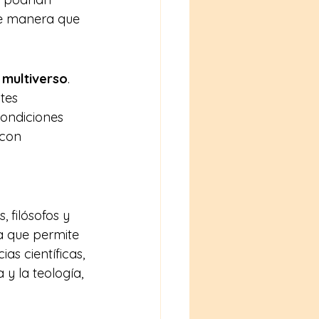
de manera que 
 
multiverso
. 
tes 
condiciones 
 con 
 filósofos y 
a que permite 
as científicas, 
y la teología, 