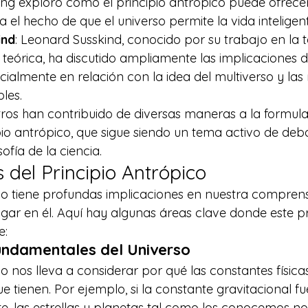
ing exploró cómo el principio antrópico puede ofrece
 el hecho de que el universo permite la vida inteligent
ind
: Leonard Susskind, conocido por su trabajo en la t
 teórica, ha discutido ampliamente las implicaciones de
cialmente en relación con la idea del multiverso y las 
les. 
otros han contribuido de diversas maneras a la formula
pio antrópico, que sigue siendo un tema activo de deba
ofía de la ciencia. 
 del Principio Antrópico 
ico tiene profundas implicaciones en nuestra comprens
gar en él. Aquí hay algunas áreas clave donde este pr
: 
undamentales del Universo
co nos lleva a considerar por qué las constantes física
ue tienen. Por ejemplo, si la constante gravitacional fu
te, las estrellas y planetas tal como los conocemos n