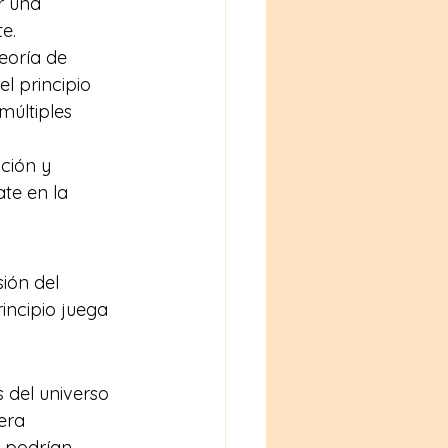
r una 
e. 
eoría de 
l principio 
múltiples 
ción y 
te en la 
ión del 
incipio juega 
s del universo 
era 
o podrían 