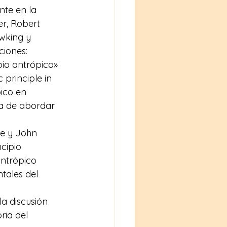
nte en la 
r, Robert 
wking y 
iones: 
pio antrópico» 
principle in 
ico en 
ma de abordar 
ke y John 
cipio 
antrópico 
tales del 
a discusión 
ria del 