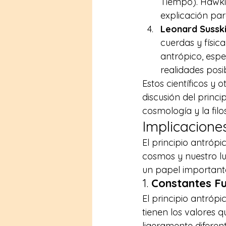
Tiempo)
. Hawk
explicación para
Leonard Sussk
cuerdas y física
antrópico, espe
realidades posib
Estos científicos y 
discusión del princi
cosmología y la filos
Implicaciones
El principio antróp
cosmos y nuestro lu
un papel importante
1. 
Constantes F
El principio antrópi
tienen los valores q
ligeramente diferen