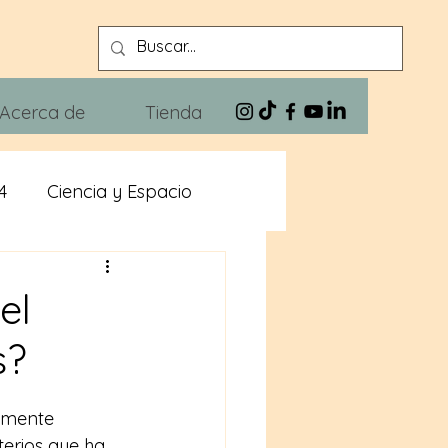
Acerca de
Tienda
4
Ciencia y Espacio
n
Xivra The Blues
el
s?
amente 
terios que ha 