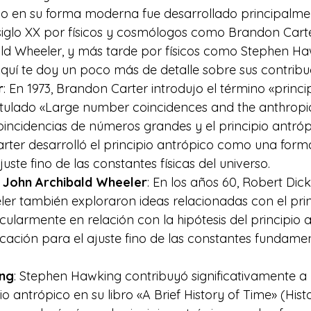
ico en su forma moderna fue desarrollado principalme
iglo XX por físicos y cosmólogos como Brandon Carte
ld Wheeler, y más tarde por físicos como Stephen Ha
quí te doy un poco más de detalle sobre sus contribuc
r
: En 1973, Brandon Carter introdujo el término «princi
titulado «Large number coincidences and the anthropic 
incidencias de números grandes y el principio antróp
rter desarrolló el principio antrópico como una for
ajuste fino de las constantes físicas del universo. 
 John Archibald Wheeler
: En los años 60, Robert Dic
er también exploraron ideas relacionadas con el prin
icularmente en relación con la hipótesis del principio 
ación para el ajuste fino de las constantes fundamen
ng
: Stephen Hawking contribuyó significativamente a l
io antrópico en su libro «
A Brief History of Time» (Histo