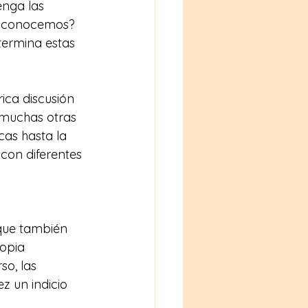
enga las 
la conocemos? 
ermina estas 
ica discusión 
e muchas otras 
cas hasta la 
con diferentes 
 
que también 
ropia 
so, las 
z un indicio 