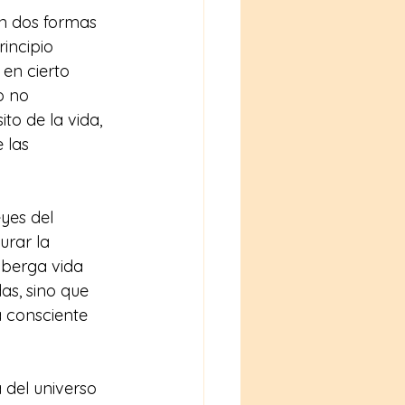
n dos formas 
rincipio 
 en cierto 
o no 
to de la vida, 
 las 
eyes del 
rar la 
lberga vida 
as, sino que 
 consciente 
del universo 