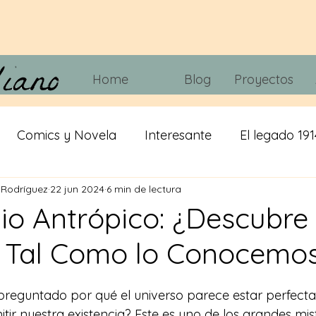
Home
Blog
Proyectos
Comics y Novela
Interesante
El legado 191
 Rodríguez
22 jun 2024
6 min de lectura
 tripas
Juegos
Tecnología
Cine y Telvisió
pio Antrópico: ¿Descubre 
 Tal Como lo Conocemo
iracion
cerveza
IA
Misticismo
 preguntado por qué el universo parece estar perfect
tir nuestra existencia? Este es uno de los grandes mis