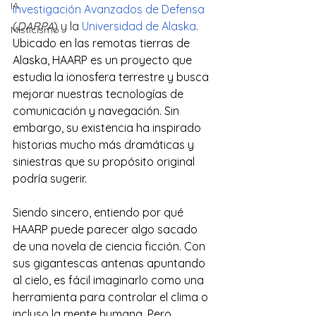
IA
Investigación Avanzados de Defensa
(
DARPA
) y la 
Universidad de Alaska
.​ 
Misticismo
Ubicado en las remotas tierras de 
Alaska, HAARP es un proyecto que 
estudia la ionosfera terrestre y busca 
mejorar nuestras tecnologías de 
comunicación y navegación. Sin 
embargo, su existencia ha inspirado 
historias mucho más dramáticas y 
siniestras que su propósito original 
podría sugerir.
Siendo sincero, entiendo por qué 
HAARP puede parecer algo sacado 
de una novela de ciencia ficción. Con 
sus gigantescas antenas apuntando 
al cielo, es fácil imaginarlo como una 
herramienta para controlar el clima o 
incluso la mente humana. Pero, 