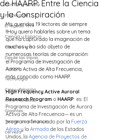
de HAARP: Entre la Ciencia
Comics y Novela
y la Conspiración
Interesante
Mis queridos 19 lectores de siempre 
El legado 1914
!!Hoy quiero hablarles sobre un tema 
Ciencia y Espacio
que ha capturado la imaginación de 
muchos y ha sido objeto de 
Carta a Vera
numerosas teorías de conspiración: 
Desde las tripas
el Programa de Investigación de 
Juegos
Aurora Activa de Alta Frecuencia, 
más conocido como HAARP.
Tecnología
Cine y Telvisión
High Frequency Active Auroral 
Research Program
 o 
HAARP 
 es: El 
Xivra The Blues
Programa de Investigación de Aurora 
Gigantes
Activa de Alta Frecuencia
—
 es un 
Teorias conspiracion
programa financiado por la 
Fuerza 
Aérea
 y la 
Armada
 de los Estados 
cerveza
Unidos, la 
Agencia de Proyectos de 