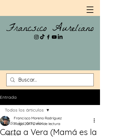
Entrada
Todos los árticulos
Francisco Moreno Rodríguez
Todos los árticulos
11 ago 2017
2 min de lectura
Carta a Vera (Mamá es la
Música