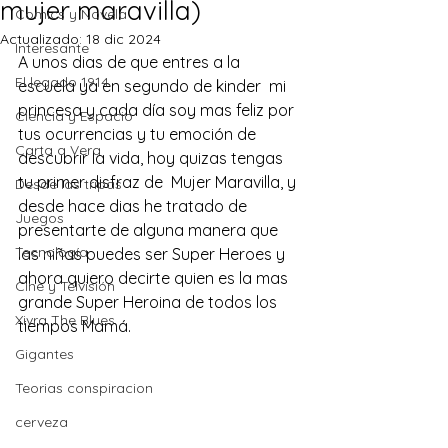
mujer maravilla)
Comics y Novela
Actualizado:
18 dic 2024
Interesante
A unos dias de que entres a la 
El legado 1914
escuela ya en segundo de kinder  mi 
princesa y cada día soy mas feliz por 
Ciencia y Espacio
tus ocurrencias y tu emoción de 
Carta a Vera
descubrir la vida, hoy quizas tengas 
tu primer disfraz de  Mujer Maravilla, y 
Desde las tripas
desde hace dias he tratado de 
Juegos
presentarte de alguna manera que 
Tecnología
las niñas puedes ser Super Heroes y 
ahora quiero decirte quien es la mas 
Cine y Telvisión
grande Super Heroina de todos los 
Xivra The Blues
tiempos Mamá. 
Gigantes
Teorias conspiracion
cerveza