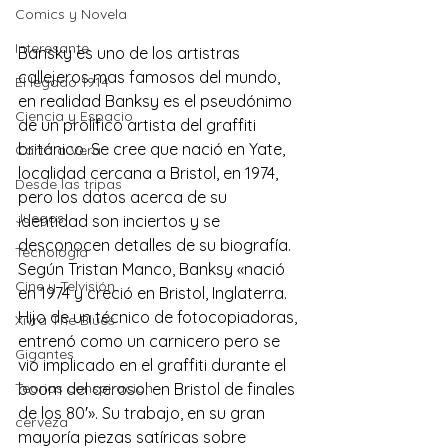
Comics y Novela
Interesante
Bansky es uno de los artistras 
callejeros mas famosos del mundo, 
El legado 1914
en realidad Banksy es el pseudónimo 
Ciencia y Espacio
de un prolífico artista del graffiti 
británico. Se cree que nació en Yate, 
Carta a Vera
localidad cercana a Bristol, en 1974, 
Desde las tripas
pero los datos acerca de su 
Juegos
identidad son inciertos y se 
desconocen detalles de su biografía. 
Tecnología
Según Tristan Manco, Banksy «nació 
Cine y Telvisión
en 1974 y creció en Bristol, Inglaterra. 
Hijo de un técnico de fotocopiadoras, 
Xivra The Blues
entrenó como un carnicero pero se 
Gigantes
vio implicado en el graffiti durante el 
Teorias conspiracion
boom del aerosol en Bristol de finales 
de los 80′». Su trabajo, en su gran 
cerveza
mayoría piezas satíricas sobre 