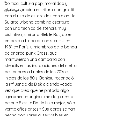
IA
política, cultura pop, moralidad y 
etnias, combina escritura con graffiti 
Misticismo
con el uso de estarcidos con plantilla. 
Su arte urbano combina escritura 
con una técnica de stencils muy 
distintiva, similar a Blek le Rat, quien 
empezó a trabajar con stencils en 
1981 en París; y miembros de la banda 
de anarco-punk Crass, que 
mantuvieron una campaña con 
stencils en las instalaciones del metro 
de Londres a finales de los 70’s e 
inicios de los 80’s. Banksy reconoció 
la influencia de Blek diciendo «cada 
vez que creo que he pintado algo 
ligeramente original, me doy cuenta 
de que Blek Le Rat lo hizo mejor, sólo 
veinte años antes.» Sus obras se han 
hecho populares al ser visibles en 