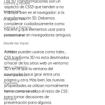
Las 3D Transformaciones son un 
Comics y Novela
aspecto de CSS3 que tienden a no 
Interesante
trabajar bien en el navegador: si la 
transformación 3D. Debemos 
El legado 1914
considerar cuidadosamente como 
Ciencia y Espacio
hacerlo y que elementos usar para 
presentarse en navegadores antiguos
Carta a Vera
Desde las tripas
Juegos
Aunque pueden usarse como tales , 
CSS tranforms 3D no esta destinados 
Tecnología
a hacer de los sitios web un «entorno 
Cine y Telvisión
3D » en el que la ventana del 
navegador hace girar entre una 
Xivra The Blues
página y otra. Más bien, las nuevas 
Gigantes
propiedades se utilizan normalmente 
Teorias conspiracion
tanto como se utiliza el resto de CSS : 
para tomar decisiones de 
cerveza
presentación para algunos 