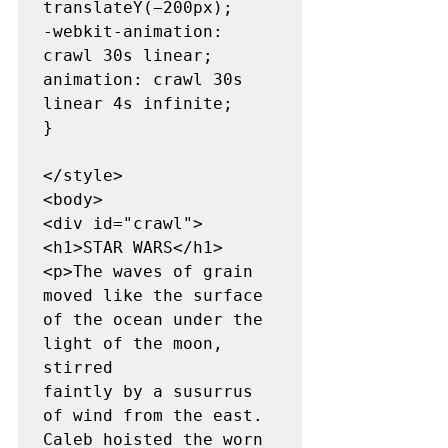
translateY(−200px);

-webkit-animation: 
crawl 30s linear;

animation: crawl 30s 
linear 4s infinite; 

}

</style>

<body>

<div id="crawl">

<h1>STAR WARS</h1>

<p>The waves of grain 
moved like the surface 
of the ocean under the 
light of the moon, 
stirred

faintly by a susurrus 
of wind from the east. 
Caleb hoisted the worn 