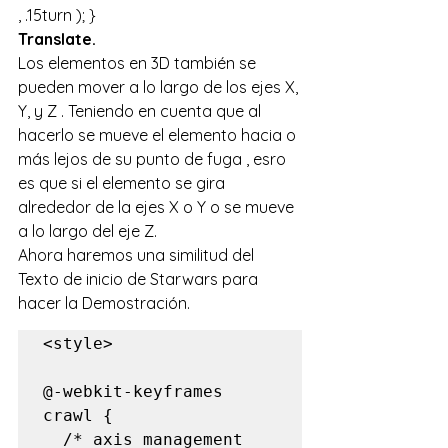
, .15turn ); }
Translate.
Los elementos en 3D también se 
pueden mover a lo largo de los ejes X, 
Y, y Z . Teniendo en cuenta que al 
hacerlo se mueve el elemento hacia o 
más lejos de su punto de fuga , esro 
es que si el elemento se gira 
alrededor de la ejes X o Y o se mueve 
a lo largo del eje Z.
Ahora haremos una similitud del 
Texto de inicio de Starwars para 
hacer la Demostración.
<style>

@-webkit-keyframes 
crawl {

  /* axis management 