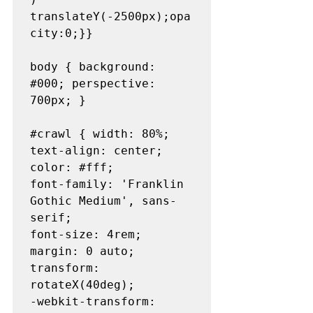
translateY(-2500px);opa
city:0;}}

body { background: 
#000
; perspective: 
700px; }

#crawl
 { width: 80%; 
text-align: center; 
color: 
#fff
;

font-family: 'Franklin 
Gothic Medium', sans-
serif;

font-size: 4rem; 
margin: 0 auto;

transform: 
rotateX(40deg);

-webkit-transform: 