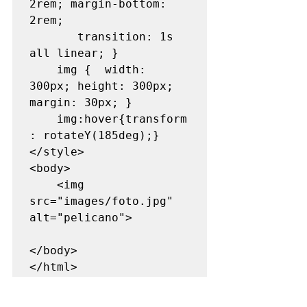
2rem; margin-bottom: 
2rem; 

	   transition: 1s 
all linear; }

	img {  width: 
300px; height: 300px; 
margin: 30px; }

	img:hover{transform
: rotateY(185deg);}

</style>

<body>

	<img 
src="images/foto.jpg" 
alt="pelicano">

</body>
