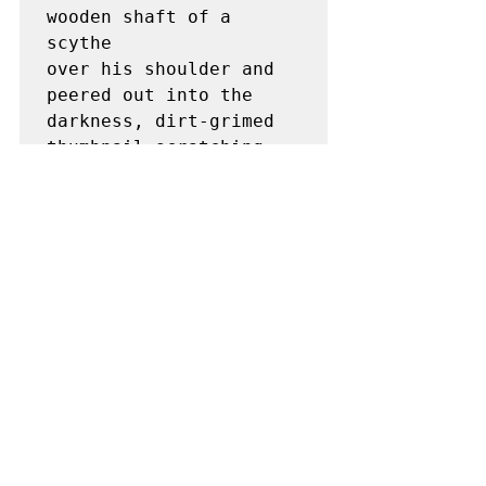
wooden shaft of a 
scythe

over his shoulder and 
peered out into the 
darkness, dirt-grimed 
thumbnail scratching 
under the

brim of his straw hat, 
just above the sun-
seared terminator of 
skin.</p>

</div>

En una Proxima les mostrare como 
hacer  toda la introducción de 
Starwars con todo y Musica,  con CSS 
y HTML5,  me creerán que esto es el 
equivalente para mi de armar un 