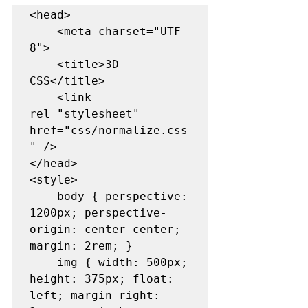
<head>

	<meta charset="UTF-
8">

	<title>3D 
CSS</title>

    <link 
rel="stylesheet" 
href="css/normalize.css
" />

</head>

<style>

	body { perspective: 
1200px; perspective-
origin: center center; 
margin: 2rem; }

	img { width: 500px; 
height: 375px; float: 
left; margin-right: 