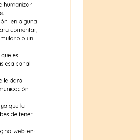
ue humanizar 
e.
ión  en alguna 
 para comentar, 
mulario o un 
 que es 
as esa canal 
e le dará 
omunicación 
ya que la 
ebes de tener 
gina-web-en-