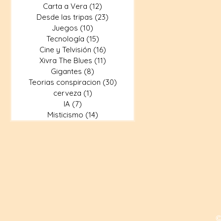
Carta a Vera
(12)
12 entradas
Desde las tripas
(23)
23 entradas
Juegos
(10)
10 entradas
Tecnología
(15)
15 entradas
Cine y Telvisión
(16)
16 entradas
Xivra The Blues
(11)
11 entradas
Gigantes
(8)
8 entradas
Teorias conspiracion
(30)
30 entradas
cerveza
(1)
1 entrada
IA
(7)
7 entradas
Misticismo
(14)
14 entradas
©