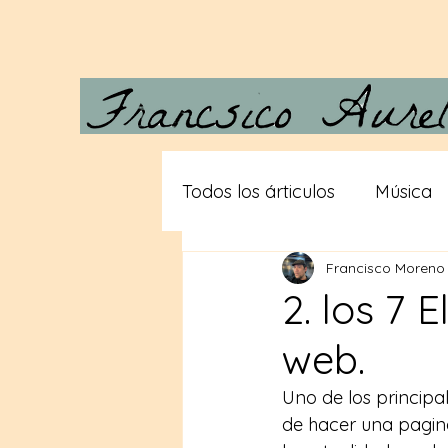
Todos los árticulos
Música
Francisco Moreno
Carta a Vera
Desde las
2. los 7 
web.
Gigantes
Teorias consp
Uno de los principa
de hacer una pagina