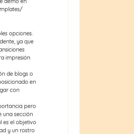
de demo en 
mplates/
les opciones.
dente, ya que 
ansiciones 
ra impresión 
ón de blogs o 
posicionado en 
ugar con 
portancia pero 
 una sección 
 es el objetivo 
ad y un rostro 