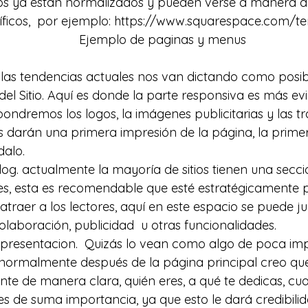
os ya están normalizados y pueden verse a manera 
ficos,  por ejemplo: 
https://www.squarespace.com/te
Ejemplo de paginas y menus
las tendencias actuales nos van dictando como posib
l Sitio. Aquí es donde la parte responsiva es más evi
ondremos los logos, la imágenes publicitarias y las tr
s darán una primera impresión de la página, la prime
dalo.
og. actualmente la mayoría de sitios tienen una secci
tes, esta es recomendable que esté estratégicamente 
atraer a los lectores, aquí en este espacio se puede j
laboración, publicidad  u otras funcionalidades.
presentacion.  Quizás lo vean como algo de poca im
normalmente después de la página principal creo que
e de manera clara, quién eres, a qué te dedicas, cual
s de suma importancia, ya que esto le dará credibilid