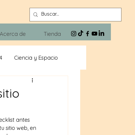
Acerca de
Tienda
4
Ciencia y Espacio
n
Xivra The Blues
itio
cklist antes 
 sitio web, en 