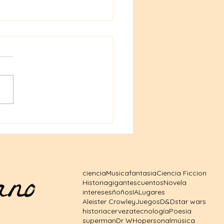
ales de Dungeons &
ons a precios
sibles: tu puerta al
o fantástico
ciencia
Musica
fantasia
Ciencia Ficcion
Historia
gigantes
cuentos
Novela
intereses
ñoños
IA
Lugares
Aleister Crowley
Juegos
D&D
star wars
historia
cerveza
tecnología
Poesia
superman
Dr WHo
personal
música