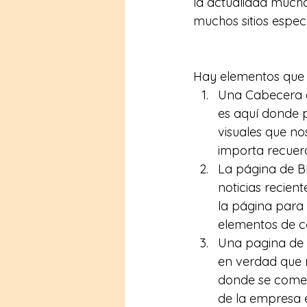
la actualidad much
muchos sitios especí
Hay elementos que 
Una Cabecera de
es aquí donde p
visuales que no
importa recuer
La página de Bl
noticias recien
la página para 
elementos de co
Una pagina de 
en verdad que 
donde se coment
de la empresa e