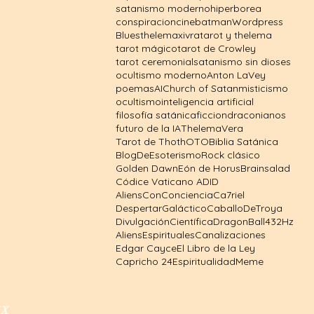
satanismo moderno
hiperborea
conspiracion
cine
batman
Wordpress
Blues
thelema
xivra
tarot y thelema
tarot mágico
tarot de Crowley
tarot ceremonial
satanismo sin dioses
ocultismo moderno
Anton LaVey
poemas
AI
Church of Satan
misticismo
ocultismo
inteligencia artificial
filosofía satánica
ficcion
draconianos
futuro de la IA
Thelema
Vera
Tarot de Thoth
OTO
Biblia Satánica
BlogDeEsoterismo
Rock clásico
Golden Dawn
Eón de Horus
Brainsalad
Códice Vaticano A
DID
AliensConConciencia
Ca7riel
DespertarGaláctico
CaballoDeTroya
DivulgaciónCientífica
DragonBall
432Hz
AliensEspirituales
Canalizaciones
Edgar Cayce
El Libro de la Ley
Capricho 24
EspiritualidadMeme
IX