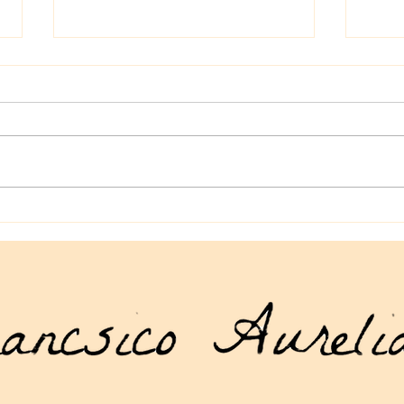
La tienda geek en línea que
Manu
necesitas: artículos geek en
Drag
línea para todos los gustos
acce
mund