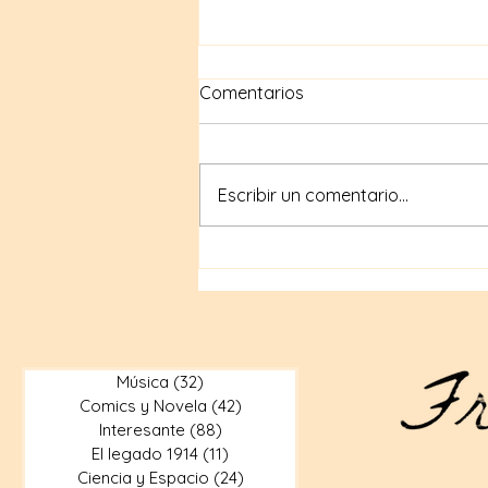
Comentarios
Escribir un comentario...
Compras geek en internet:
Tiendas en línea para
artículos geek
Música
(32)
32 entradas
Comics y Novela
(42)
42 entradas
Interesante
(88)
88 entradas
El legado 1914
(11)
11 entradas
Ciencia y Espacio
(24)
24 entradas