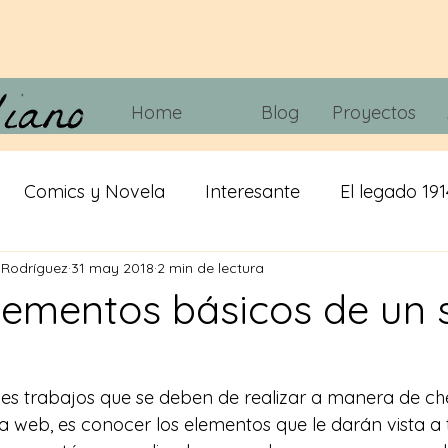
Home
Blog
Proyectos
Comics y Novela
Interesante
El legado 191
 Rodríguez
31 may 2018
2 min de lectura
 tripas
Juegos
Tecnología
Cine y Telvisió
Elementos básicos de un s
iracion
cerveza
IA
Misticismo
les trabajos que se deben de realizar a manera de che
 web, es conocer los elementos que le darán vista a tu