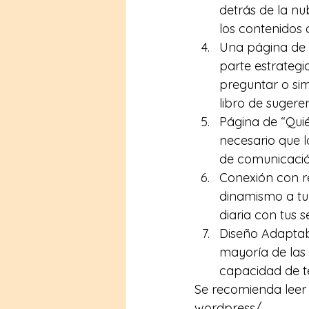
detrás de la nu
los contenidos
Una página de 
parte estrategi
preguntar o si
libro de sugeren
Página de “Quié
necesario que lo
de comunicació
Conexión con re
dinamismo a tu 
diaria con tus s
Diseño Adaptabl
mayoría de las 
capacidad de te
Se recomienda leer e
wordpress/