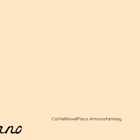
Ca7riel
Novel
Paco Amoros
fantasy